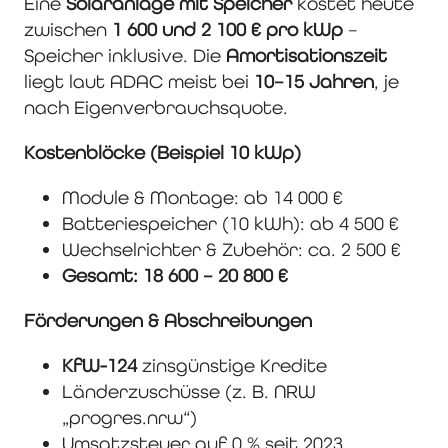
Eine
Solaranlage mit Speicher
kostet heute
zwischen
1 600 und 2 100 € pro kWp
–
Speicher inklusive. Die
Amortisationszeit
liegt laut ADAC meist bei
10–15 Jahren
, je
nach Eigenverbrauchsquote.
Kostenblöcke (Beispiel 10 kWp)
Module & Montage: ab 14 000 €
Batteriespeicher (10 kWh): ab 4 500 €
Wechselrichter & Zubehör: ca. 2 500 €
Gesamt:
18 600 – 20 800 €
Förderungen & Abschreibungen
KfW-124
zinsgünstige Kredite
Länderzuschüsse (z. B. NRW
„progres.nrw“)
Umsatzsteuer auf 0 % seit 2023