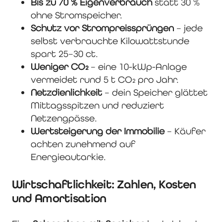
Bis zu 70 % Eigenverbrauch
statt 30 %
ohne Stromspeicher.
Schutz vor Strompreissprüngen
– jede
selbst verbrauchte Kilowattstunde
spart 25–30 ct.
Weniger CO₂
– eine 10-kWp-Anlage
vermeidet rund 5 t CO₂ pro Jahr.
Netzdienlichkeit
– dein Speicher glättet
Mittagsspitzen und reduziert
Netzengpässe.
Wertsteigerung der Immobilie
– Käufer
achten zunehmend auf
Energieautarkie.
Wirtschaftlichkeit: Zahlen, Kosten
und Amortisation