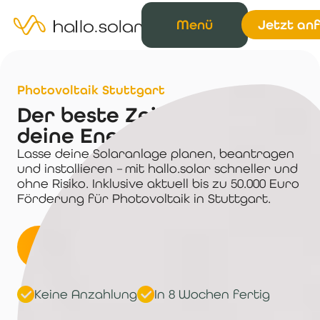
Menü
Jetzt an
Photovoltaik Stuttgart
Der beste Zeitpunkt für
deine Energiewende: jetzt.
Lasse deine Solaranlage planen, beantragen
und installieren – mit hallo.solar schneller und
ohne Risiko. Inklusive aktuell bis zu 50.000 Euro
Förderung für Photovoltaik in Stuttgart.
Angebot anfragen
Keine Anzahlung
In 8 Wochen fertig