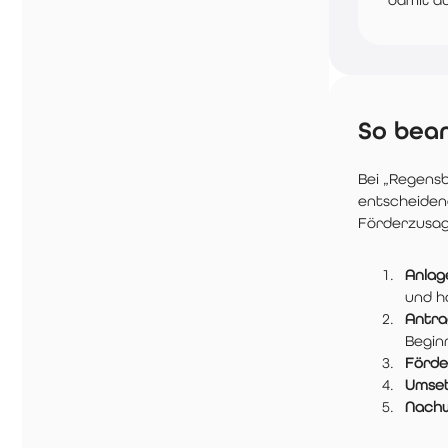
So bean
Bei „Regensb
entscheidend
Förderzusag
Anlag
und h
Antrag
Begin
Förde
Umset
Nachw