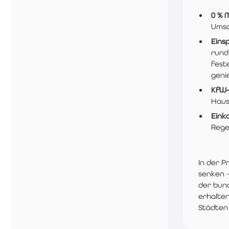
0 % 
Umsa
Eins
rund
fest
geni
KfW-
Haus
Eink
Rege
In der P
senken –
der bun
erhalten
Städten