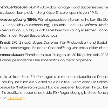
Mehrwertsteuer:
Auf Photovoltaikanlagen und Batteriespeiche
tzsteuer komplett – die größte Einzelersparnis von 19 %.
peisevergütung (EEG):
Für eingespeisten Strom erhalten Sie übe
 12,3 ct/kWh (Volleinspeisung). Hinweis: Eine EEG-Reform wird d
e Vergütung künftig durch Direktvermarktung ersetzen könnte
eßen in der Regel Bestandsschutz.
Kredit 270:
Zinsgünstiges Darlehen für Photovoltaik und Speich
bank beantragen. Es deckt Anschaffung und Installation ab un
ommensteuer:
Einnahmen aus Anlagen bis 30 kWp sind seit 2023 
l keine gesonderte Gewinnermittlung mehr abgeben.
raxis wirken diese Förderungen wie mehrere stapelbare Rabatt
 häufig um rund ein Viertel bis ein Drittel. Vermieten Sie So
desweite Mieterstromzuschlag als weiterer Baustein hinzu. De
 Sie zusätzlich obendrauf. Wie für Regensburg gilt diese Bun
 wie
Günzburg
.