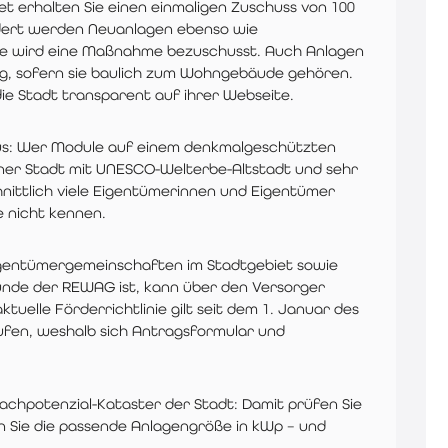
et erhalten Sie einen einmaligen Zuschuss von 100
rdert werden Neuanlagen ebenso wie
e wird eine Maßnahme bezuschusst. Auch Anlagen
g, sofern sie baulich zum Wohngebäude gehören.
die Stadt transparent auf ihrer Webseite.
nus: Wer Module auf einem denkmalgeschützten
 einer Stadt mit UNESCO-Welterbe-Altstadt und sehr
nittlich viele Eigentümerinnen und Eigentümer
e nicht kennen.
igentümergemeinschaften im Stadtgebiet sowie
unde der REWAG ist, kann über den Versorger
uelle Förderrichtlinie gilt seit dem 1. Januar des
ufen, weshalb sich Antragsformular und
ndachpotenzial-Kataster der Stadt: Damit prüfen Sie
nen Sie die passende Anlagengröße in kWp – und