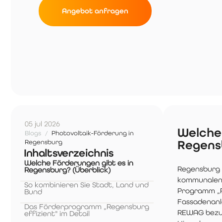
Angebot anfragen
05 jul 2026
Welche 
Blogs
/
Photovoltaik-Förderung in
Regens
Regensburg
Inhaltsverzeichnis
Welche Förderungen gibt es in
Regensburg 
Regensburg? (Überblick)
kommunalen 
So kombinieren Sie Stadt, Land und
Programm „R
Bund
Fassadenanl
Das Förderprogramm „Regensburg
REWAG bezus
effizient" im Detail