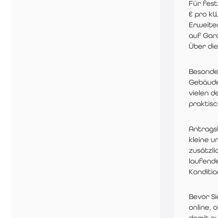
Für fest
€ pro k
Erweite
auf Gar
Über die
Besonde
Gebäude 
vielen 
praktis
Antrags
kleine 
zusätzli
laufend
Konditi
Bevor Si
online, 
damit au