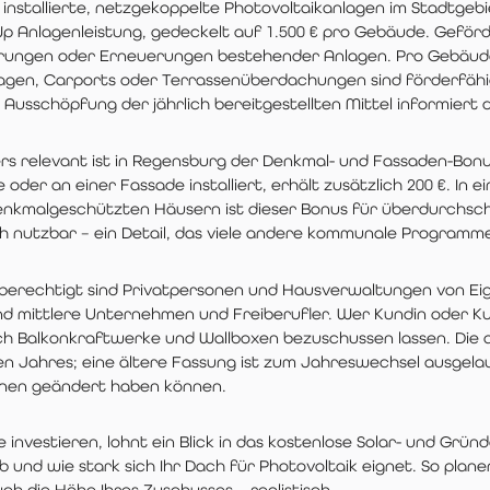
 installierte, netzgekoppelte Photovoltaikanlagen im Stadtgebi
Wp Anlagenleistung, gedeckelt auf 1.500 € pro Gebäude. Gefö
rungen oder Erneuerungen bestehender Anlagen. Pro Gebäud
agen, Carports oder Terrassenüberdachungen sind förderfähi
 Ausschöpfung der jährlich bereitgestellten Mittel informiert 
rs relevant ist in Regensburg der Denkmal- und Fassaden-Bo
oder an einer Fassade installiert, erhält zusätzlich 200 €. In
denkmalgeschützten Häusern ist dieser Bonus für überdurchsch
ch nutzbar – ein Detail, das viele andere kommunale Programm
berechtigt sind Privatpersonen und Hausverwaltungen von E
und mittlere Unternehmen und Freiberufler. Wer Kundin oder K
ch Balkonkraftwerke und Wallboxen bezuschussen lassen. Die akt
en Jahres; eine ältere Fassung ist zum Jahreswechsel ausgela
onen geändert haben können.
e investieren, lohnt ein Blick in das kostenlose Solar- und Grü
ob und wie stark sich Ihr Dach für Photovoltaik eignet. So pla
ch die Höhe Ihres Zuschusses – realistisch.