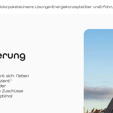
Solarpakete
Unsere Lösungen
Energiekonzepte
Über uns
Erfahr
erung
nt sich: Neben
zient“
der
e Zuschüsse
ptimal