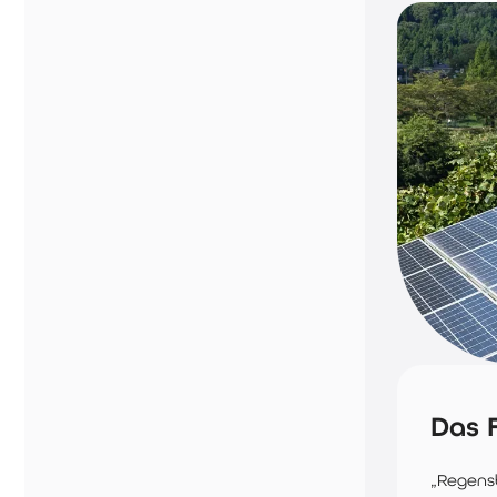
Das 
„Regens