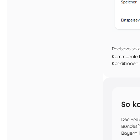
Photovoltaik
Kommunale P
Konditionen 
So k
Der Frei
Bundesfö
Bayern l