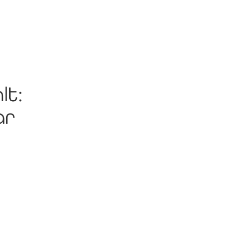
lt:
ar